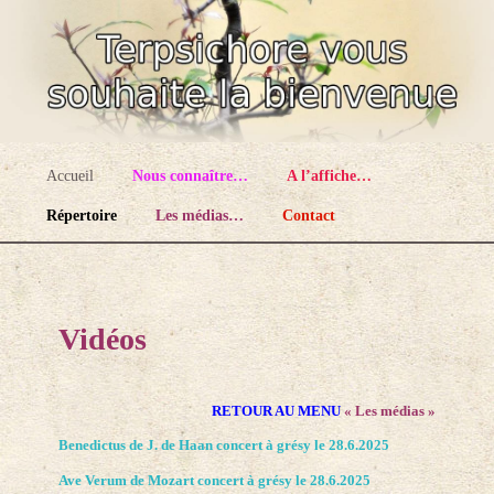
Ensemble choral à Grésy-sur-Aix en Savoie
Terpsichore
Menu principal
Accueil
Nous connaître…
A l’affiche…
Aller au contenu principal
Aller au contenu secondaire
Répertoire
Les médias…
Contact
Vidéos
RETOUR AU MENU
« Les médias »
Benedictus de J. de Haan concert à grésy le 28.6.2025
Ave Verum de Mozart concert à grésy le 28.6.2025